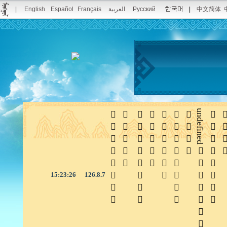
|
English
Español
Français
العربية
Русский
|
中文简体







undefined


15:23:26
126.8.7