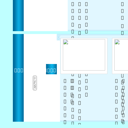
  
    
 
     
 
 

