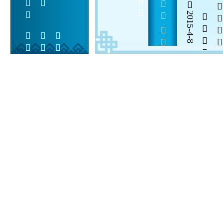
       
2015-4-8

  

 
 
  