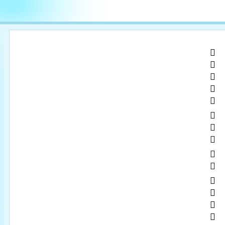

