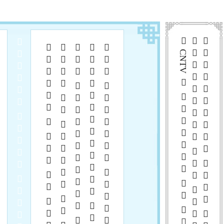
 CNTV      
  
    