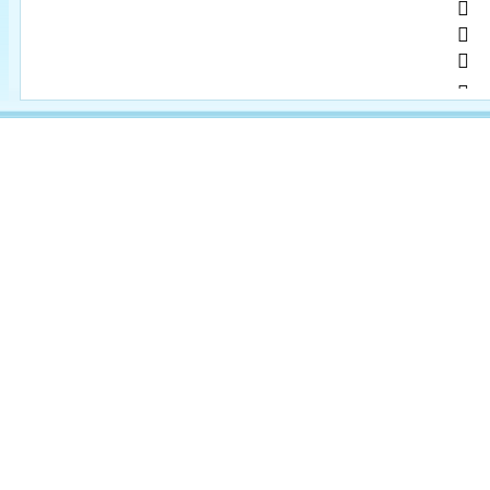
          