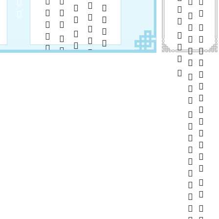
      
       
         
         
       
        