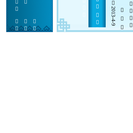
2013-4-9
  

 
 
 
  