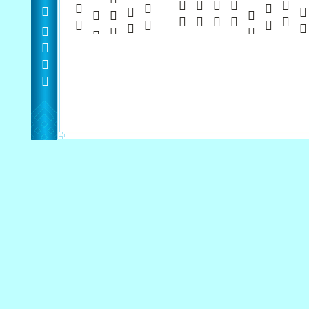
         
           
        
      
          
          
          
        
        
    