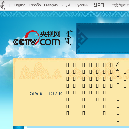
|
English
Español
Français
العربية
Русский
|
中文简体







NaN

7:19:18
126.8.10