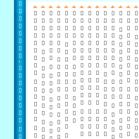
 -   
   
  
      
  