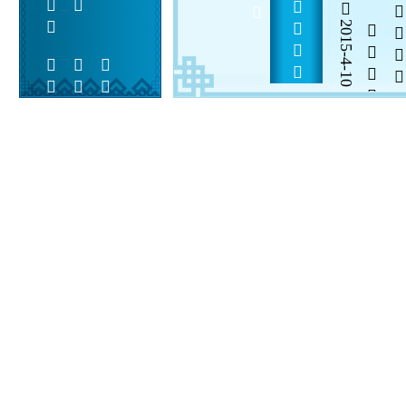
     
2015-4-10

  

 
 