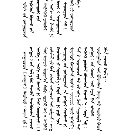
        
       
         
       
       
       
   
       
       
        
     
       
   