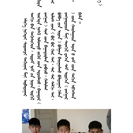
     
        
        
       
            
       
       
        
 