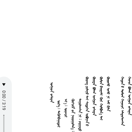
 
  
  
   
   
    
   
    
    
   
   