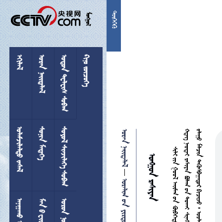


 
  
 
 
 
  
 
 

 
 
 