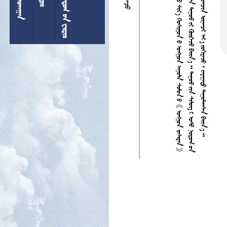


















































































































































































































































  