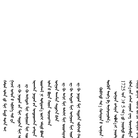

      
    
        
       
   
     
   
   
       
       
      