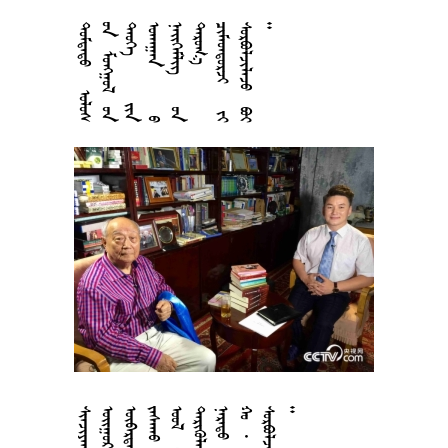

















































































