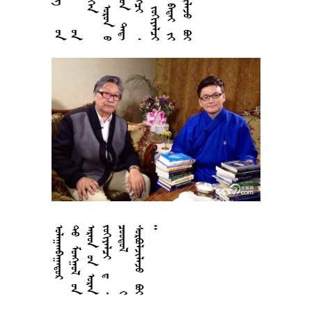



































































































































































