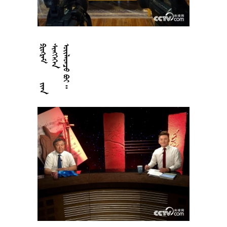





























