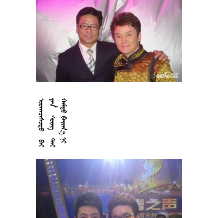
































