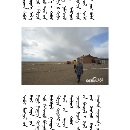



















































































































































































































