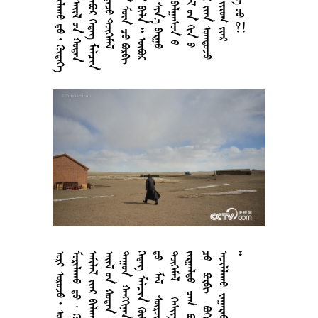






























































































































































































































