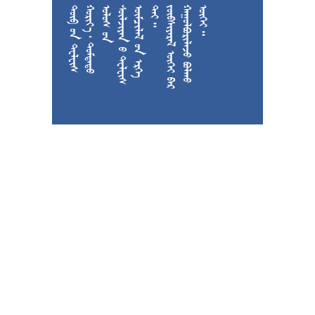











































































































