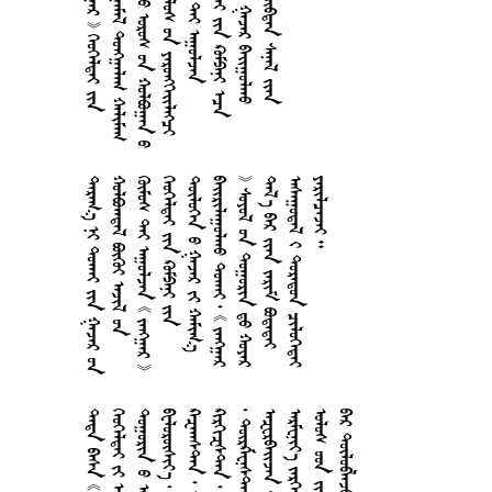






























































































































































































































































































































































































































