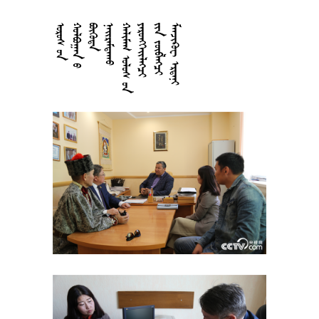

















































































