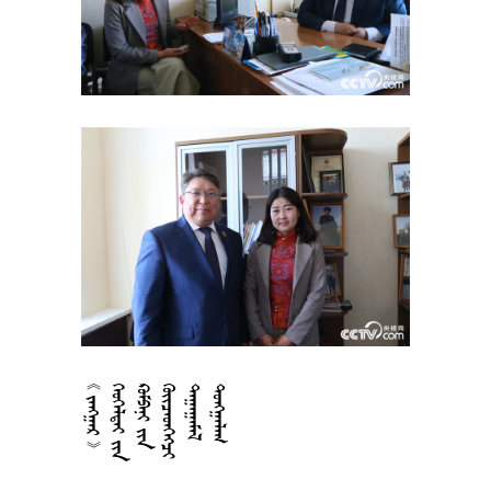



























































