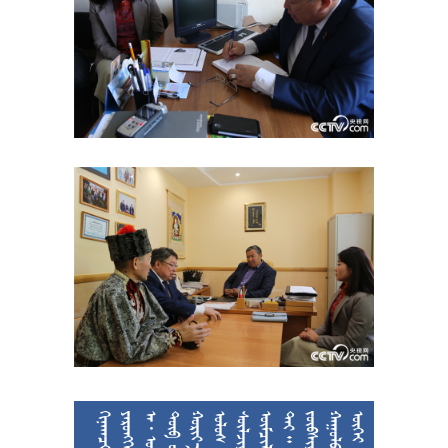
  

