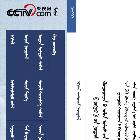


 
  
 
 
 
  





 
 
 