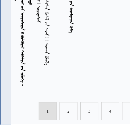
            
            
7
1
2
3
4