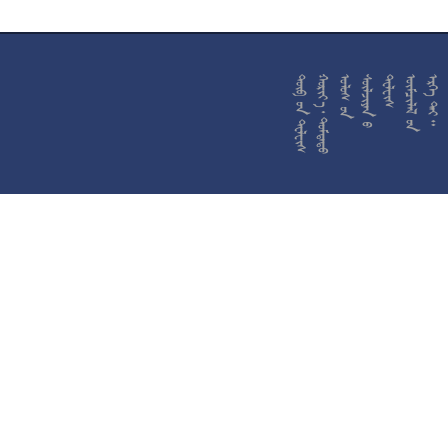










































































































