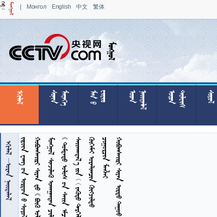
|
Монгол
English
中文
繁体

























































     
   
       
  
 
      


 