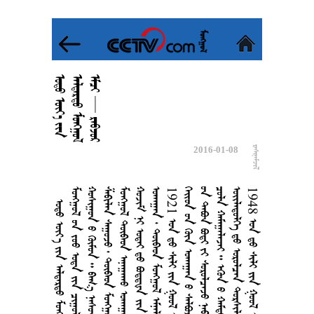

































2016-01-08

       
       
         
       
      
        
       
1921        
        
       
       
     
1948       