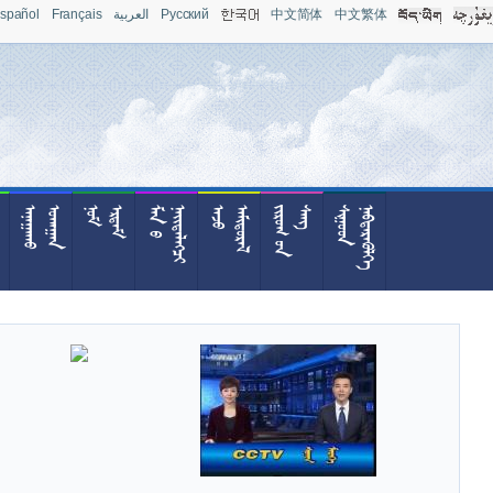
spañol
Français
العربية
Pусский
中文简体
中文繁体










































































