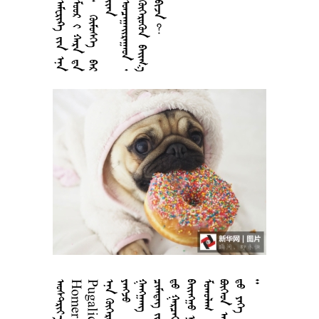







































































