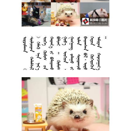





























































































































































