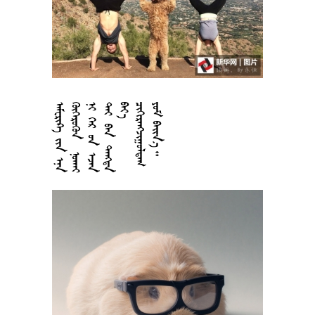












































































