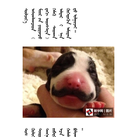


























































































