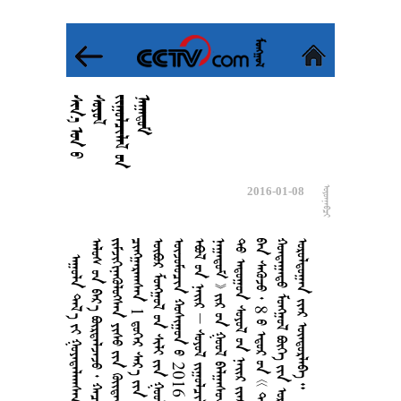































2016-01-08

      
       
     
 1      5  
        
   2016    
         
        
        
   8      
     
   