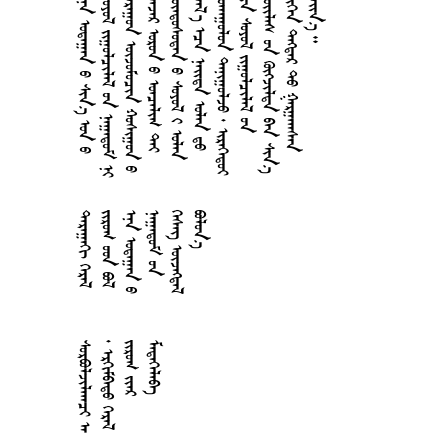










































































































































































































































































































































