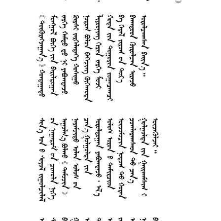







































































































































































































































































































































































































































