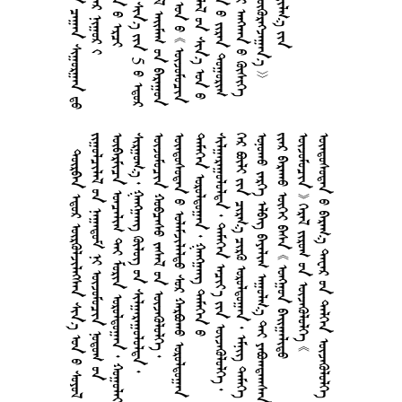
      
      
      
      
     
      
     
      
        
      
      
      
       