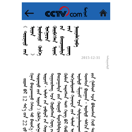
















































































2015-12-31

  12   22    
      
       
        
     
      442
     
     
     
       
      