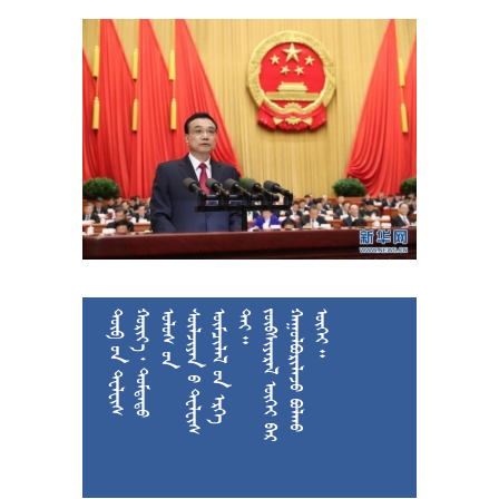











































































































