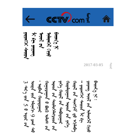













































2017-03-05

3









5























9

















































































































































































