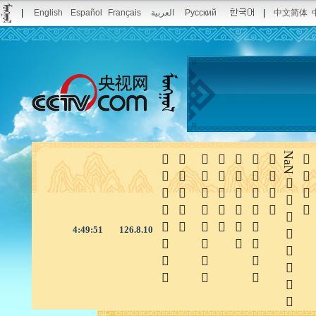
|
English
Español
Français
العربية
Русский
|
中文简体







NaN

4:49:51
126.8.10