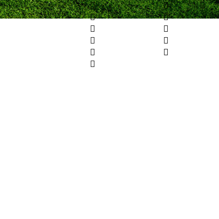












