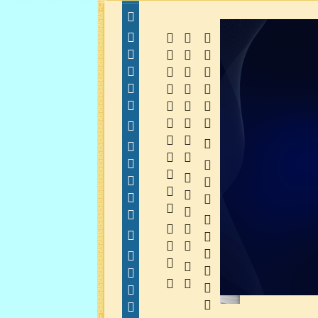
  
  
 