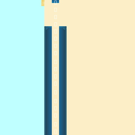
               
    
2015-4-7 16:46:29