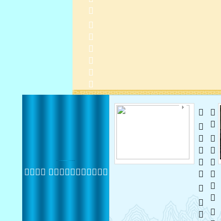
    
   
 