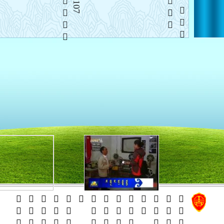
   
    
   















