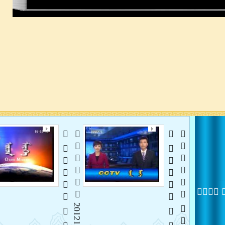
   
 20121107
   
 