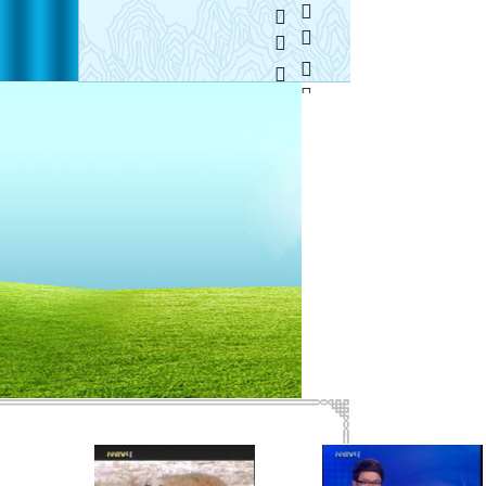
  