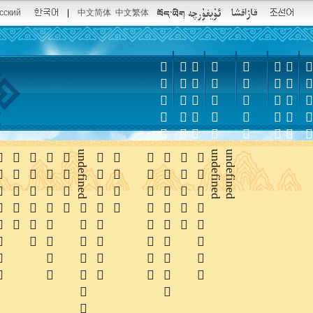
сский
|
中文简体
中文繁体













undefined






undefined
undefined