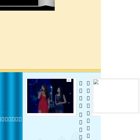
  
