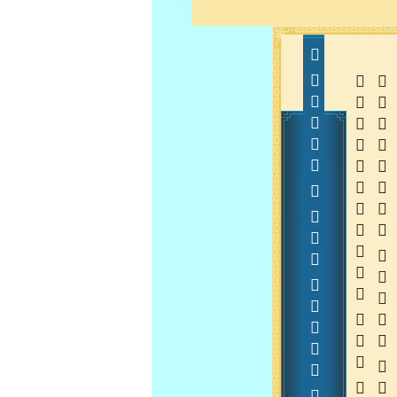
       1
  
  
