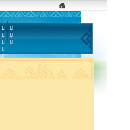


