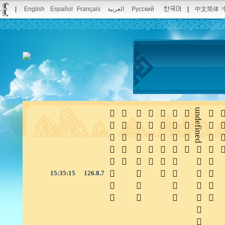
|
English
Español
Français
العربية
Русский
|
中文简体







undefined


15:35:16
126.8.7