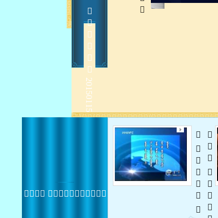
    
2015-1-15 14:02:03
   
  
 