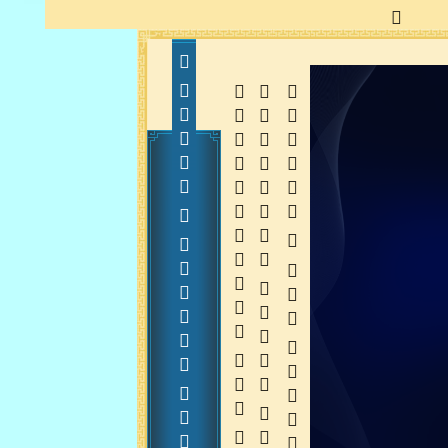
      20150115
  
  
 