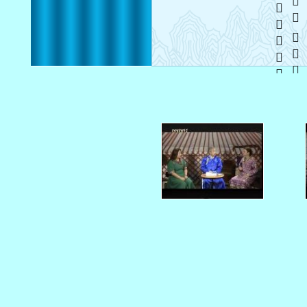
   
20150114