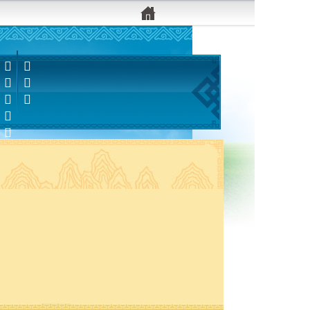


