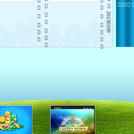
   
   
   
 
20130109
20130109