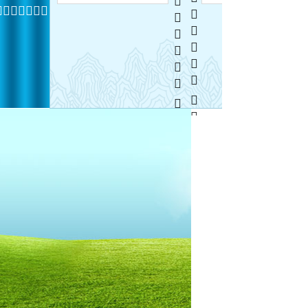
  
  
