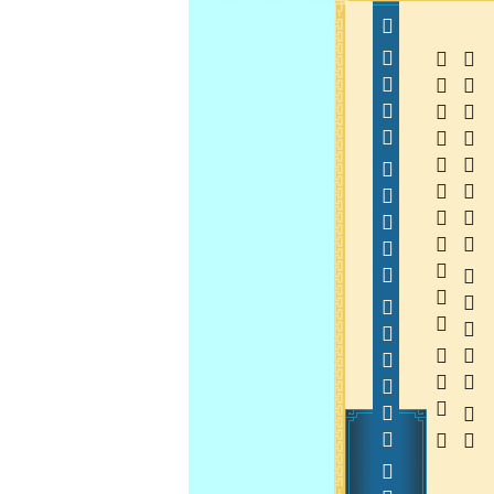
  
  
