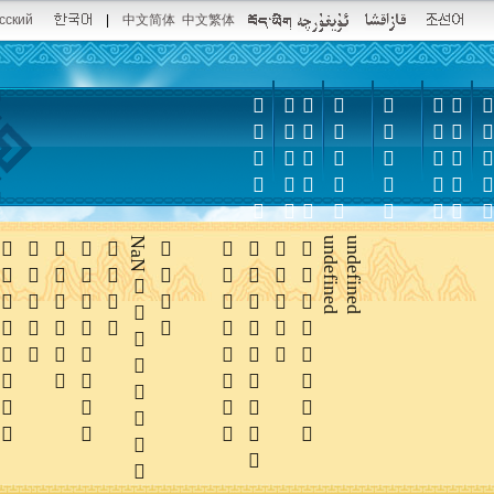
сский
|
中文简体
中文繁体













NaN





undefined
undefined