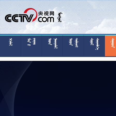






























































