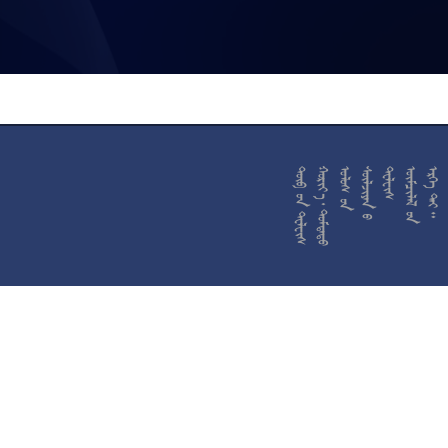










































































































