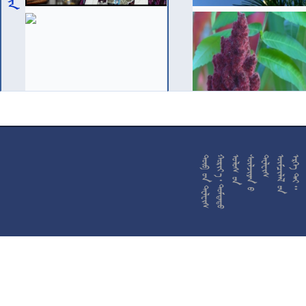










































































































