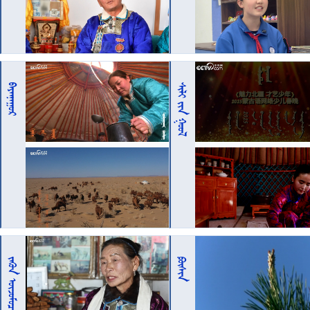

 
 
