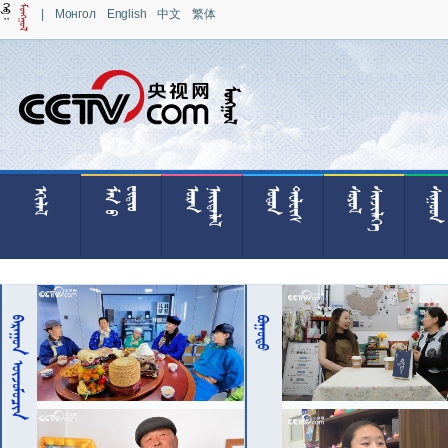
|
Монгол
English
中文
繁体































































 
