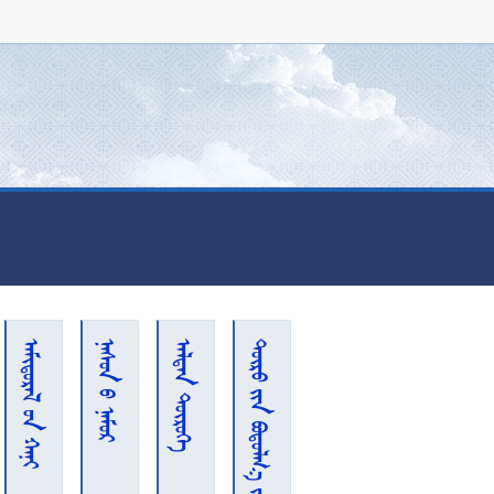
  
  
 
    