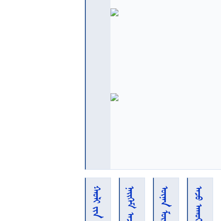
  
 
 
 