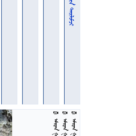
3
3
3