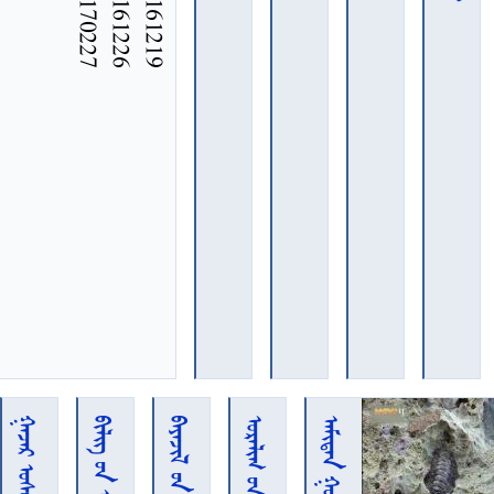
 
  
  
  
 