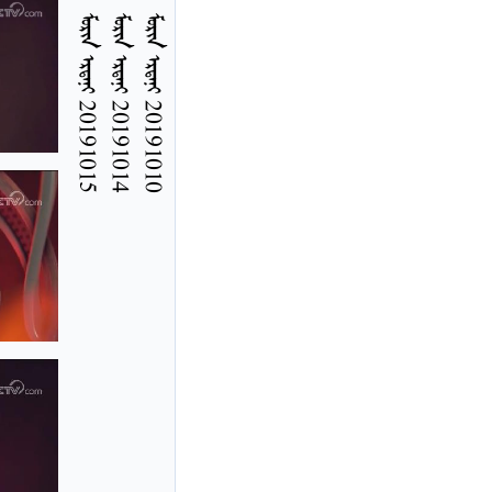
3
3
3
  20191015
  20191014
  20191010