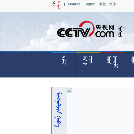
|
Монгол
English
中文
繁体























 