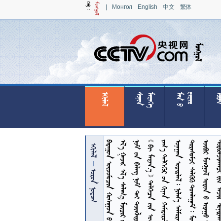
|
Монгол
English
中文
繁体






















     
         — 
         
     
       
   


 