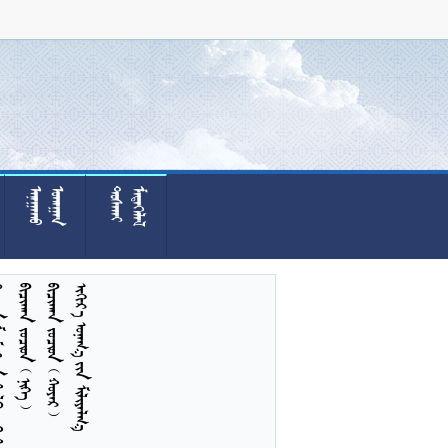




























    
    
   