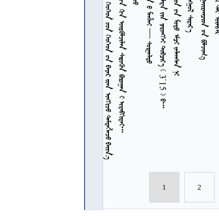
            
           
         3.15  
7
7
1
2