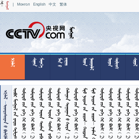
|
Монгол
English
中文
繁体

























































     20251008   
        
     


  