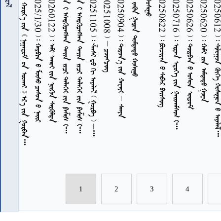
              
      2025/1/30        
      20260122       
            
            
      20251105          
      20250904       
      20250822      
      20250716       
      20250626      
      20250620      
      20250612    
7
7
7
7
7
1
2
3
4