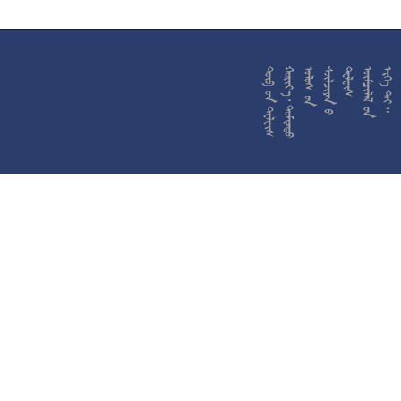










































































































