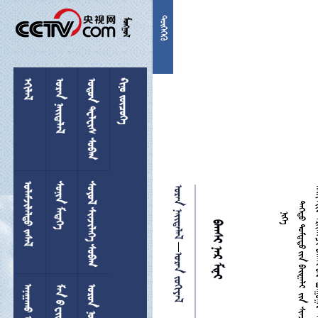


 
  
 
 
 
  
 

  

 
 
 