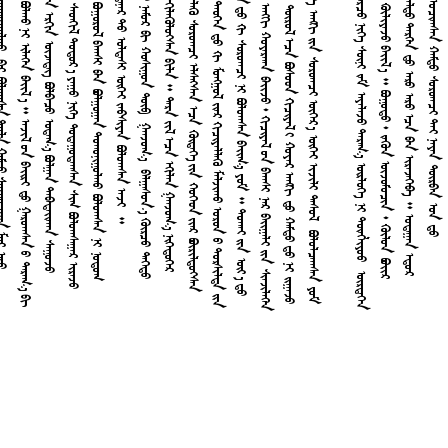











































































































































































































































































































































































































































































































































































































































































































































































































































































































































































































































































































































































































