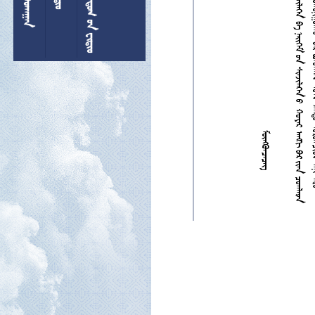

























































































































































































































































































































































































































































































































































































  