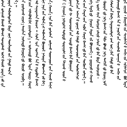































































































































































































































































































































































































































































































































































































































































































































































































































































































































































































































































































































































































































































































































































































