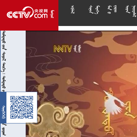

























               
