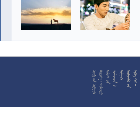










































































































