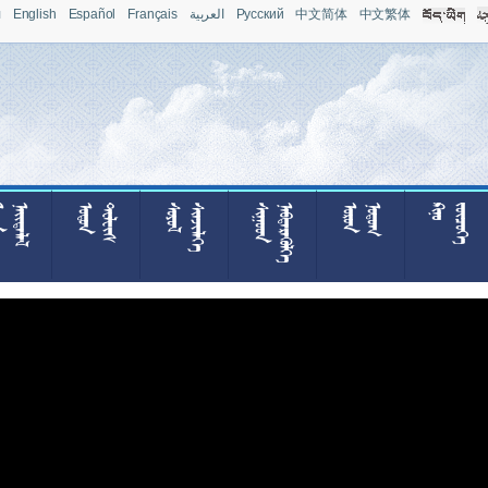
л
English
Español
Français
العربية
Pусский
中文简体
中文繁体







































































