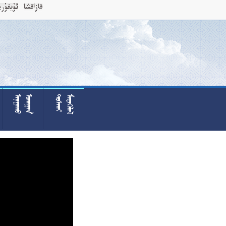



























