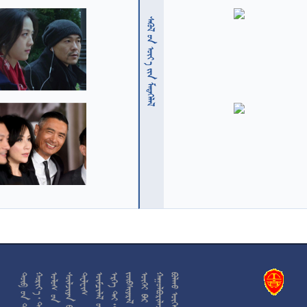
  











































































































