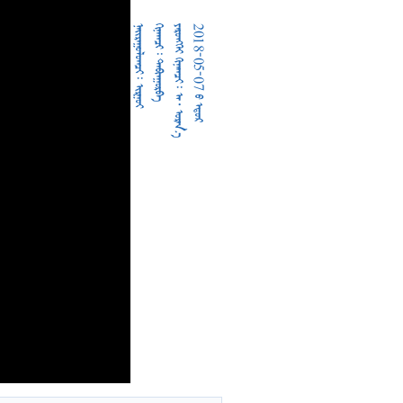
  
  
     
2018-05-07  