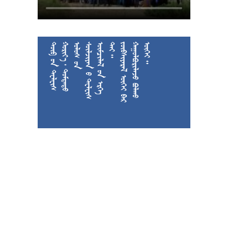











































































































