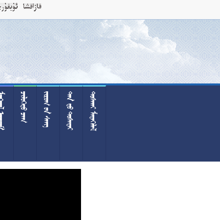
 
 
  
  
 