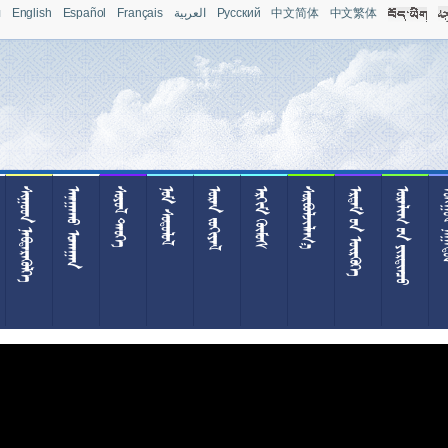
л
English
Español
Français
العربية
Pусский
中文简体
中文繁体
 
 
 
 
 
 

  
  
