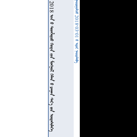
   2018        
  2018-03-01   