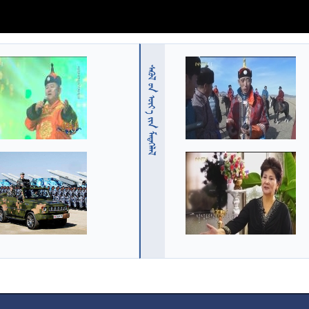
  