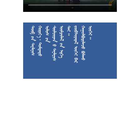











































































































