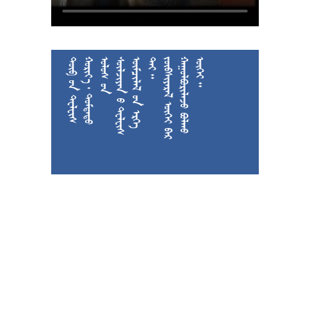











































































































