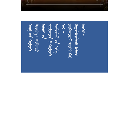











































































































