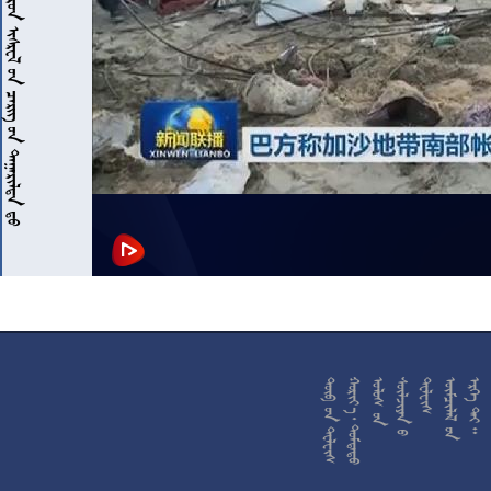










































































































