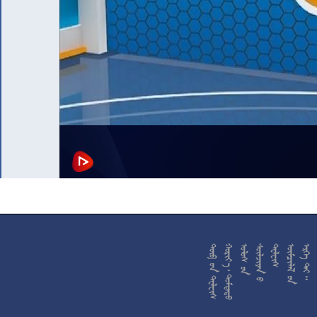










































































































