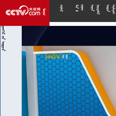
























  