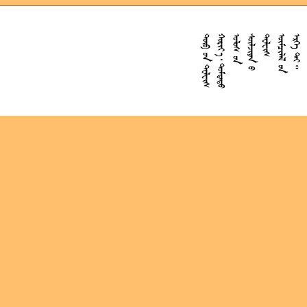










































































































