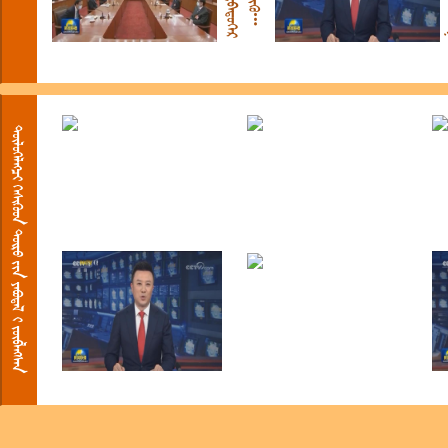
7
      