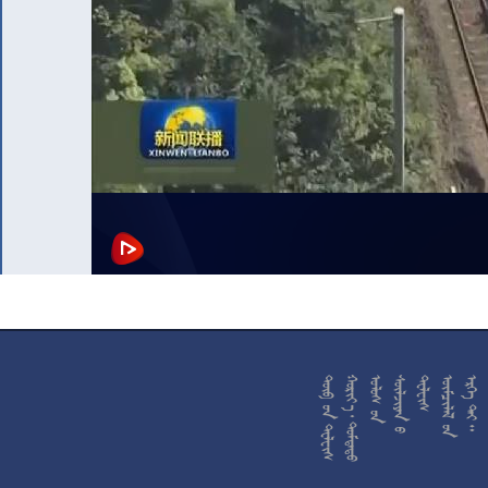










































































































