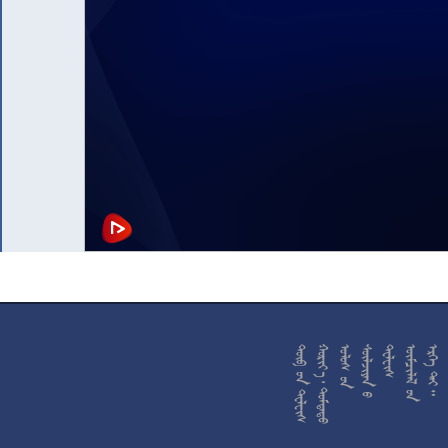










































































































