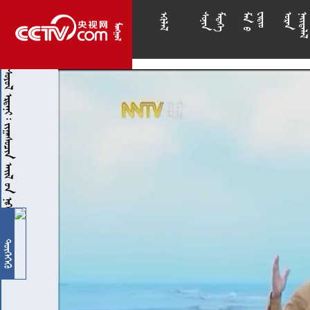

























       
