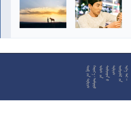










































































































