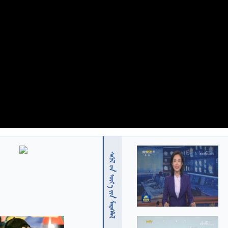
  