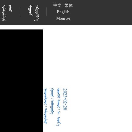
|
中文
繁体

































English
Монгол
  
  
     
2023-02-28