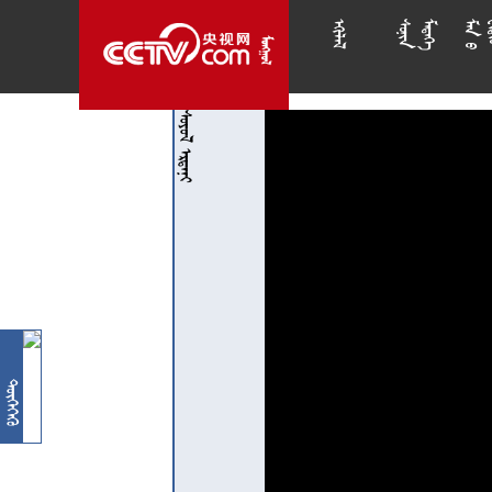














 
