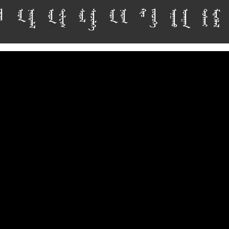



















































































