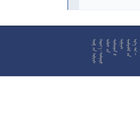










































































































