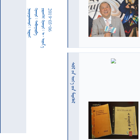
  
  
     
2019-03-06
  