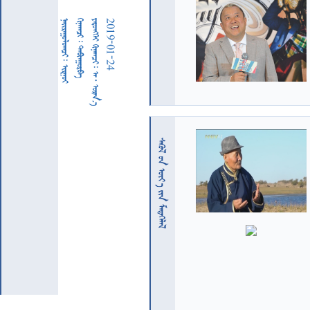
  
  
     
2019-01-24
  