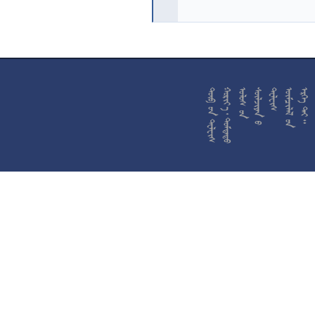










































































































