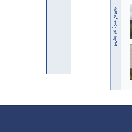
  