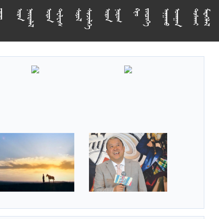



















































































