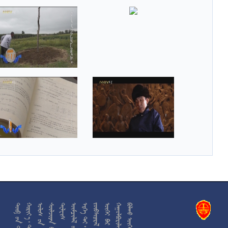











































































































