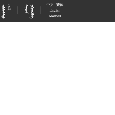
|
中文
繁体

































English
Монгол