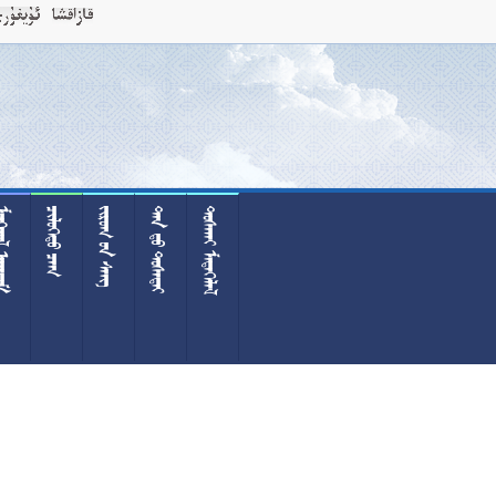
 
 
  
  
 