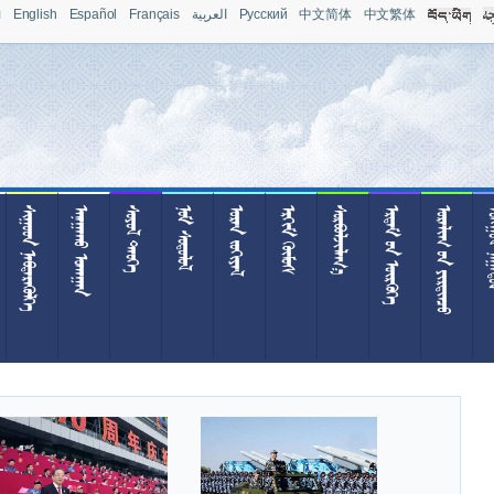
л
English
Español
Français
العربية
Pусский
中文简体
中文繁体
 
 
 
 
 
 

  
  
