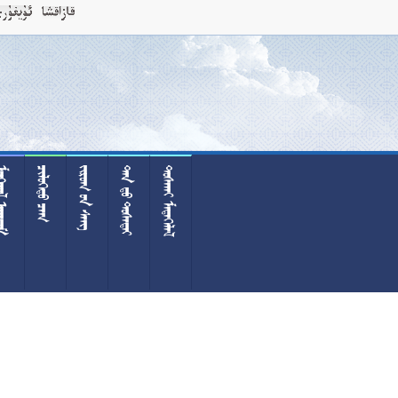
 
 
  
  
 