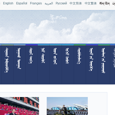
л
English
Español
Français
العربية
Pусский
中文简体
中文繁体
 
 
 
 
 
 

  
  
