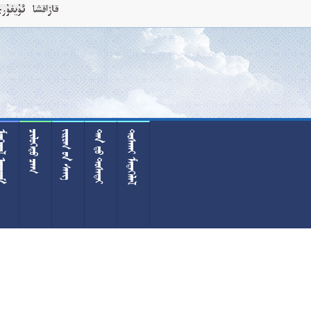
 
 
  
  
 