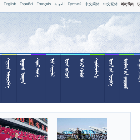
л
English
Español
Français
العربية
Pусский
中文简体
中文繁体
 
 
 
 
 
 

  
  
